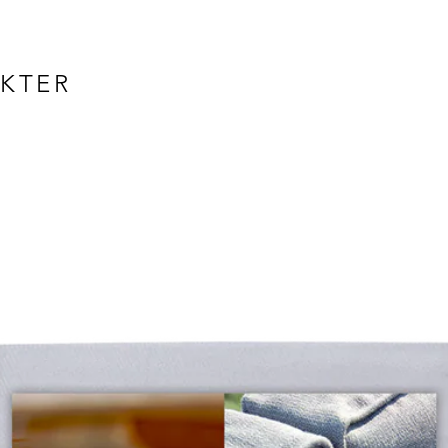
Dybde: 50 cm
Høyde: 81 cm
Setehøyde: 48
Vekt: 7,5 kg
UKTER
Materialer
Rygg og sete: 
Ramme: stål
Tilbehør
- OUTDOOR C
- SEAT CUSHI