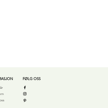
Hurtigvisning
MASJON
FØLG OSS
år
ern
oss