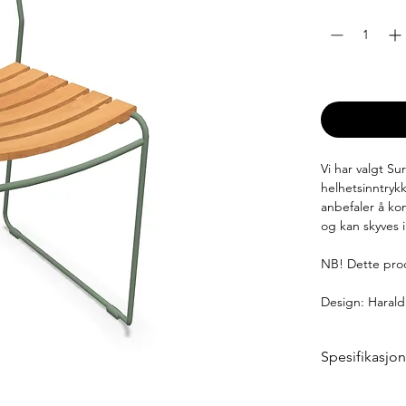
Antall
*
Leveringstid: 6
Vi har valgt Su
helhetsinntryk
anbefaler å ko
og kan skyves i
NB! Dette prod
Design: Haral
Spesifikasjo
Bredde: 49 cm