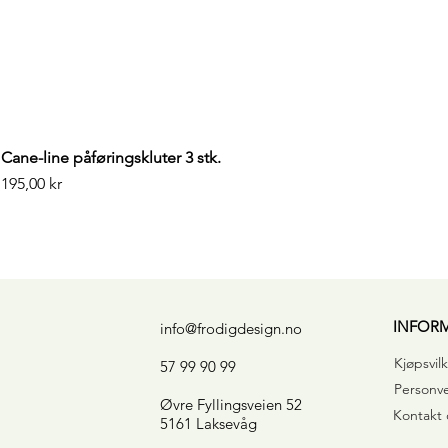
Cane-line påføringskluter 3 stk.
Pris
195,00 kr
INFOR
info@frodigdesign.no
Kjøpsvilk
57 99 90 99
Personv
Øvre Fyllingsveien 52
Kontakt 
5161 Laksevåg