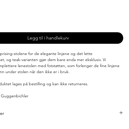
-8 uker
Legg til i handlekurv
rprising-stolene for de elegante linjene og det lette
ket, og teak-varianten gjør dem bare enda mer eksklusiv. Vi
mplettere lenestolen med fotstøtten, som forlenger de fine linjene
nn under stolen når den ikke er i bruk.
uktet lages på bestilling og kan ikke returneres.
d Guggenbichler
ner