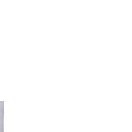
 cm
teak
USHION 41 X 38 CM - COLOR MIX
ON No22, No29, No71 - EXPERTISE VLAEMYNCK