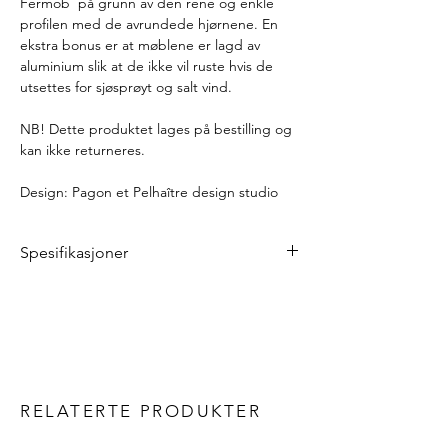
Fermob på grunn av den rene og enkle
profilen med de avrundede hjørnene. En
ekstra bonus er at møblene er lagd av
aluminium slik at de ikke vil ruste hvis de
utsettes for sjøsprøyt og salt vind.
NB! Dette produktet lages på bestilling og
kan ikke returneres.
Design: Pagon et Pelhaître design studio
Spesifikasjoner
Bredde: 55,5 cm
Dybde: 59 cm
Høyde: 83 cm
Setehøyde med pute: 48 cm
Vekt: 10 kg
RELATERTE PRODUKTER
Materialer
Rygg og sete: perforert, pulverlakkert