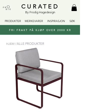
CURATED
By Frodig Hagedesign
PRODUKTER
MERKEVARER
INSPIRASJON
SØK
FRI FRAKT PÅ KJØP OVER 2000 KR
HJEM /
ALLE PRODUKTER