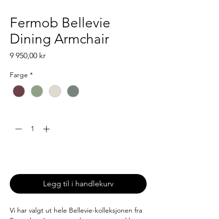
Fermob Bellevie
Dining Armchair
Pris
9 950,00 kr
Farge
*
Antall
*
Leveringstid: 6-8 uker (produseres på
bestilling)
Legg til i handlekurv
Vi har valgt ut hele Bellevie-kolleksjonen fra