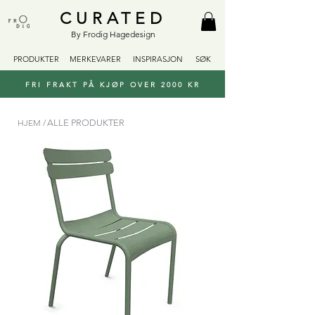
CURATED
By Frodig Hagedesign
PRODUKTER
MERKEVARER
INSPIRASJON
SØK
FRI FRAKT PÅ KJØP OVER 2000 KR
HJEM /
ALLE PRODUKTER