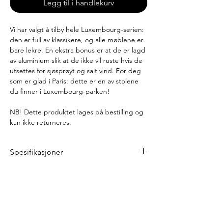
Legg til i handlekurv
Vi har valgt å tilby hele Luxembourg-serien:
den er full av klassikere, og alle møblene er
bare lekre. En ekstra bonus er at de er lagd
av aluminium slik at de ikke vil ruste hvis de
utsettes for sjøsprøyt og salt vind. For deg
som er glad i Paris: dette er en av stolene
du finner i Luxembourg-parken!
NB! Dette produktet lages på bestilling og
kan ikke returneres.
Spesifikasjoner
Bredde: 52 cm
Dybde: 57 cm
Høyde: 88 cm
Setehøyde: 49 cm
Vekt: 3,8 kg