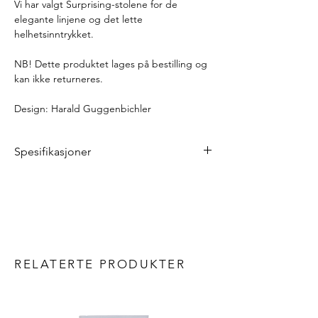
Vi har valgt Surprising-stolene for de
elegante linjene og det lette
helhetsinntrykket.
NB! Dette produktet lages på bestilling og
kan ikke returneres.
Design: Harald Guggenbichler
Spesifikasjoner
Bredde: 49 cm
Dybde: 50 cm
Høyde: 81 cm
Setehøyde: 48 cm
Vekt: 7 kg
Materialer
RELATERTE PRODUKTER
Ramme, sete og rygg: stål
Annet
Kan stables