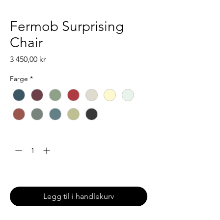
Fermob Surprising
Chair
Pris
3 450,00 kr
Farge
*
Antall
*
Leveringstid: 6-8 uker
Legg til i handlekurv