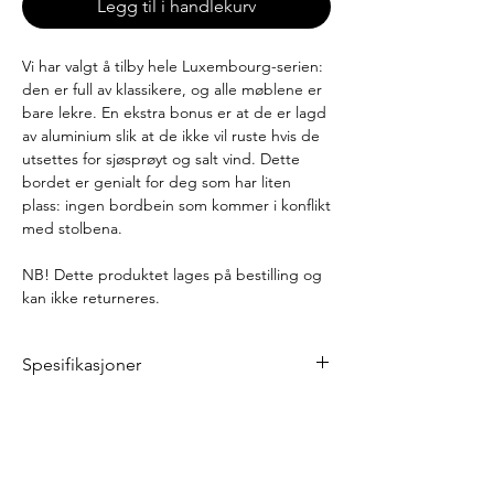
Legg til i handlekurv
Vi har valgt å tilby hele Luxembourg-serien:
den er full av klassikere, og alle møblene er
bare lekre. En ekstra bonus er at de er lagd
av aluminium slik at de ikke vil ruste hvis de
utsettes for sjøsprøyt og salt vind. Dette
bordet er genialt for deg som har liten
plass: ingen bordbein som kommer i konflikt
med stolbena.
NB! Dette produktet lages på bestilling og
kan ikke returneres.
Spesifikasjoner
Lengde: 80 cm
Bredde: 80 cm
Høyde 74 cm
Vekt:19,6 kg