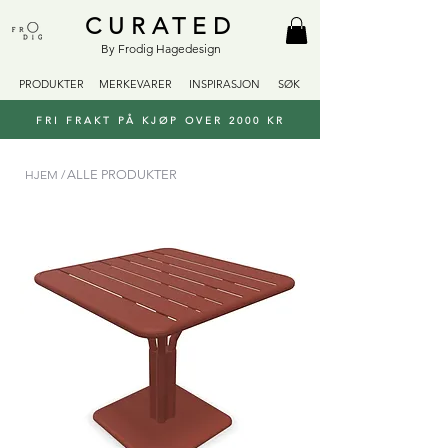
CURATED
By Frodig Hagedesign
PRODUKTER
MERKEVARER
INSPIRASJON
SØK
FRI FRAKT PÅ KJØP OVER 2000 KR
HJEM /
ALLE PRODUKTER