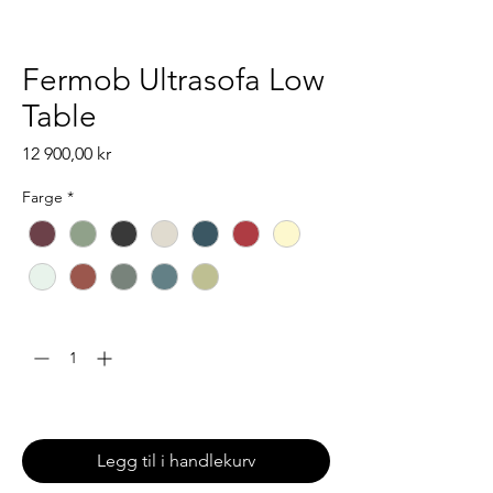
Fermob Ultrasofa Low
Table
Pris
12 900,00 kr
Farge
*
Antall
*
Leveringstid: 6-8 uker
Legg til i handlekurv