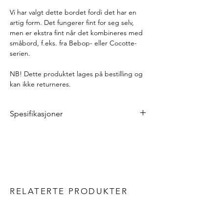
Vi har valgt dette bordet fordi det har en
artig form. Det fungerer fint for seg selv,
men er ekstra fint når det kombineres med
småbord, f.eks. fra Bebop- eller Cocotte-
serien.
NB! Dette produktet lages på bestilling og
kan ikke returneres.
Spesifikasjoner
Lengde: 162 cm
Bredde: 74 cm
Høyde: 36,5 cm
Vekt: 15 kg
Materialer
Bordplate: aluminium
RELATERTE PRODUKTER
Ramme: stål