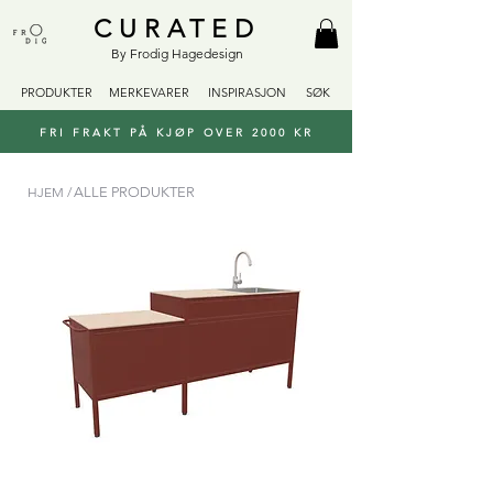
CURATED
By Frodig Hagedesign
PRODUKTER
MERKEVARER
INSPIRASJON
SØK
FRI FRAKT PÅ KJØP OVER 2000 KR
HJEM /
ALLE PRODUKTER