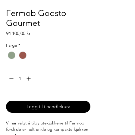
Fermob Goosto
Gourmet
Pris
94 100,00 kr
Farge
*
Antall
*
Leveringstid: 6-8 uker
Legg til i handlekurv
Vi har valgt å tilby utekjøkkene til Fermob
fordi de er helt enkle og kompakte kjøkken