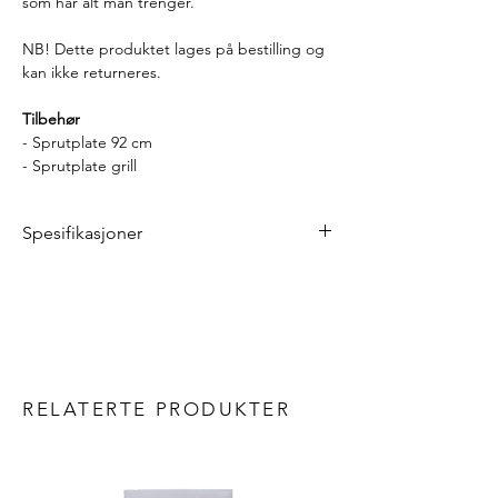
som har alt man trenger.
NB! Dette produktet lages på bestilling og
kan ikke returneres.
Tilbehør
- Sprutplate 92 cm
- Sprutplate grill
Spesifikasjoner
Lengde: 190 cm
Dybde: 60 cm
Høyde: 90 cm
Vekt: 60 kg
Materialer
Ramme, hyller, fronter: aluminium
RELATERTE PRODUKTER
Hengsler og teleskopiske glidere:
electrogalvanisert stål
Benkeplate: HPL med steineffekt
Vask: rustfritt stål