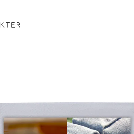
Høyde: 40 cm
Vekt: 3 kg
Materialer
Aluminium
UKTER