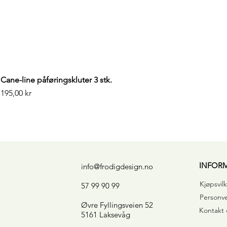
Cane-line påføringskluter 3 stk.
Pris
195,00 kr
INFOR
info@frodigdesign.no
Kjøpsvilk
57 99 90 99
Personv
Øvre Fyllingsveien 52
Kontakt 
5161 Laksevåg