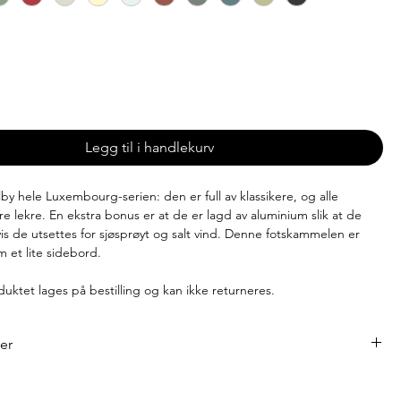
-8 uker
Legg til i handlekurv
tilby hele Luxembourg-serien: den er full av klassikere, og alle
e lekre. En ekstra bonus er at de er lagd av aluminium slik at de
hvis de utsettes for sjøsprøyt og salt vind. Denne fotskammelen er
m et lite sidebord.
uktet lages på bestilling og kan ikke returneres.
ner