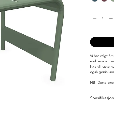
Antall
*
Leveringstid: 6
Vi har valgt å 
møblene er bar
ikke vil ruste 
også genial so
NB! Dette prod
Spesifikasjo
Bredde: 44 cm
Dybde: 42 cm