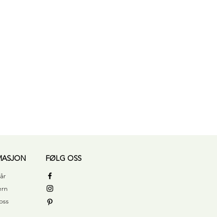
Hurtigvisning
MASJON
FØLG OSS
år
ern
oss