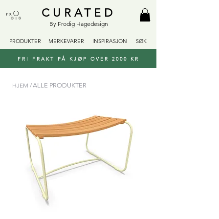
CURATED
By Frodig Hagedesign
PRODUKTER
MERKEVARER
INSPIRASJON
SØK
FRI FRAKT PÅ KJØP OVER 2000 KR
HJEM /
ALLE PRODUKTER