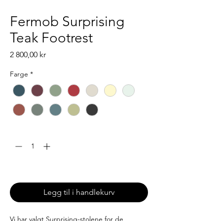
Fermob Surprising
Teak Footrest
Pris
2 800,00 kr
Farge
*
Antall
*
Leveringstid: 6-8 uker
Legg til i handlekurv
Vi har valgt Surprising-stolene for de