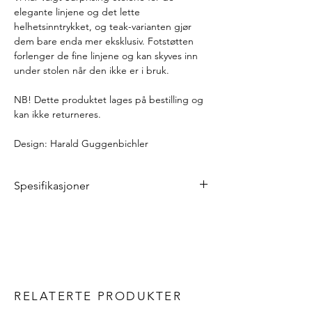
elegante linjene og det lette
helhetsinntrykket, og teak-varianten gjør
dem bare enda mer eksklusiv. Fotstøtten
forlenger de fine linjene og kan skyves inn
under stolen når den ikke er i bruk.
NB! Dette produktet lages på bestilling og
kan ikke returneres.
Design: Harald Guggenbichler
Spesifikasjoner
Bredde: 58 cm
Dybde: 48 cm
Høyde: 37 cm
Vekt:
5 kg
Materialer
Overflate: teak
RELATERTE PRODUKTER
Ramme: stål