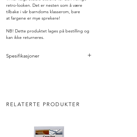
retro-looken. Det er nesten som å være
tilbake i vår barndoms klasserom, bare
at fargene er mye sprekere!
NB! Dette produktet lages på bestilling og
kan ikke returneres.
Spesifikasjoner
Bredde: 66 cm
Dybde: 65 cm
Høyde: 73 cm
Setehøyde: 41 cm
Vekt: 5,7 kg
Materialer
RELATERTE PRODUKTER
Aluminium
Annet
Kan stables