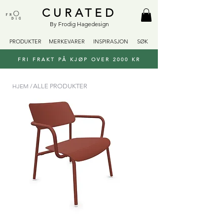
CURATED
By Frodig Hagedesign
PRODUKTER
MERKEVARER
INSPIRASJON
SØK
FRI FRAKT PÅ KJØP OVER 2000 KR
HJEM /
ALLE PRODUKTER