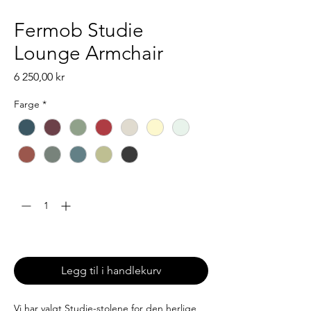
Fermob Studie
Lounge Armchair
Pris
6 250,00 kr
Farge
*
Antall
*
Leveringstid: 6-8 uker
Legg til i handlekurv
Vi har valgt Studie-stolene for den herlige