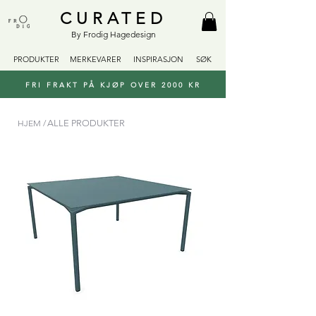
CURATED
By Frodig Hagedesign
PRODUKTER
MERKEVARER
INSPIRASJON
SØK
FRI FRAKT PÅ KJØP OVER 2000 KR
HJEM /
ALLE PRODUKTER