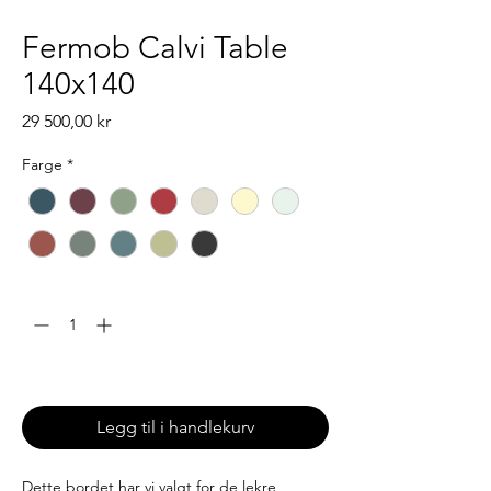
Fermob Calvi Table
140x140
Pris
29 500,00 kr
Farge
*
Antall
*
Leveringstid: 6-8 uker
Legg til i handlekurv
Dette bordet har vi valgt for de lekre