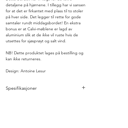
detaljene på hjørnene. I tillegg har vi sansen
for at det er firkantet med plass til to stoler
på hver side. Det legger til rette for gode
samtaler rundt middagsbordet! En ekstra
bonus er at Calvi-møblene er lagd av
aluminium slik at de ikke vil ruste hvis de
utsettes for sjøsprøyt og salt vind.
NB! Dette produktet lages på bestilling og
kan ikke returneres.
Design: Antoine Lesur
Spesifikasjoner
Lengde: 140 cm
Bredde: 140 cm
Høyde 74 cm
Vekt: 47,5 kg
Materiale