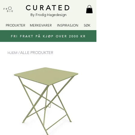
CURATED
By Frodig Hagedesign
PRODUKTER
MERKEVARER
INSPIRASJON
SØK
FRI FRAKT PÅ KJØP OVER 2000 KR
HJEM /
ALLE PRODUKTER