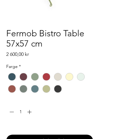
Fermob Bistro Table
57x57 cm
Pris
2 600,00 kr
Farge
*
Antall
*
Leveringstid: 6-8 uker