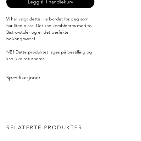
Legg til i handlekurv
Vi har valgt dette lille bordet for deg som
har liten plass. Det kan kombineres med to
Bistro-stoler og er det perfekte
balkongmøbel.
NB! Dette produktet lages på bestilling og
kan ikke returneres.
Spesifikasjoner
Lengde: 57 cm
Bredde: 57 cm
Høyde: 74 cm
Vekt: 8 kg
Materialer
Ramme og bordplate: stål
RELATERTE PRODUKTER
Annet
Kan foldes