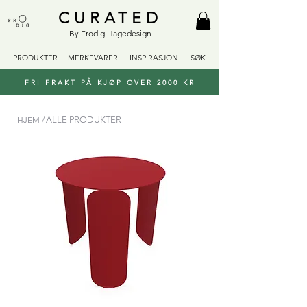
CURATED
By Frodig Hagedesign
PRODUKTER
MERKEVARER
INSPIRASJON
SØK
FRI FRAKT PÅ KJØP OVER 2000 KR
HJEM /
ALLE PRODUKTER