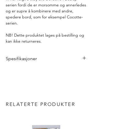
serien fordi de er morsomme og annerledes
og er supre å kombinere med andre,
spedere bord, som for eksempel Cocotte-
serien.
NB! Dette produktet lages på bestilling og
kan ikke returneres.
Spesifikasjoner
Diameter: 45 cm
Høyde: 45,5 cm
Vekt: 6,5 kg
Materialer
Bordplate: aluminium
Bein: stål
RELATERTE PRODUKTER