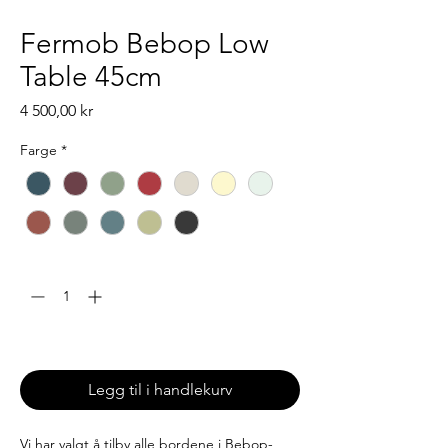
Fermob Bebop Low
Table 45cm
Pris
4 500,00 kr
Farge
*
Antall
*
Leveringstid: 6-8 uker
Legg til i handlekurv
Vi har valgt å tilby alle bordene i Bebop-