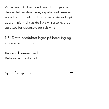
Vi har valgt å tilby hele Luxembourg-serien:
den er full av klassikere, og alle møblene er
bare lekre. En ekstra bonus er at de er lagd
av aluminium slik at de ikke vil ruste hvis de
utsettes for sjøsprøyt og salt vind.
NB! Dette produktet lages på bestilling og
kan ikke returneres.
Kan kombineres med:
Bellevie armrest shelf
Spesifikasjoner
Bredde: 131 cm
Dybde: 55,5 cm
Høyde: 86 cm
Setehøyde: 48 cm
Vekt:
11 kg
Materialer