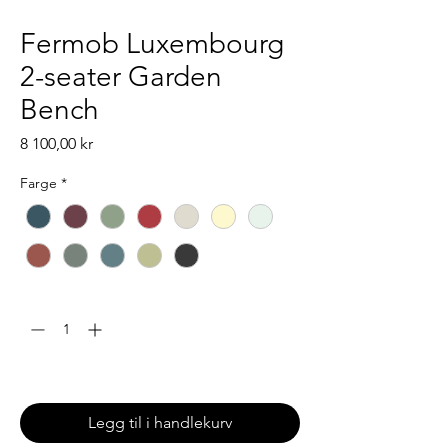
Fermob Luxembourg
2-seater Garden
Bench
Pris
8 100,00 kr
Farge
*
Antall
*
Leveingstid: 6-8 uker
Legg til i handlekurv