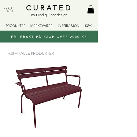
CURATED
By Frodig Hagedesign
PRODUKTER
MERKEVARER
INSPIRASJON
SØK
FRI FRAKT PÅ KJØP OVER 2000 KR
HJEM /
ALLE PRODUKTER