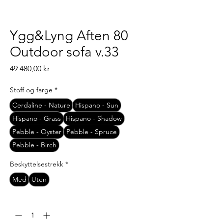
Ygg&Lyng Aften 80
Outdoor sofa v.33
Pris
49 480,00 kr
Stoff og farge
*
Cerdaline - Nature
Hispano - Sun
Hispano - Grass
Hispano - Shadow
Pebble - Oyster
Pebble - Spruce
Pebble - Birch
Beskyttelsestrekk
*
Med
Uten
Antall
*