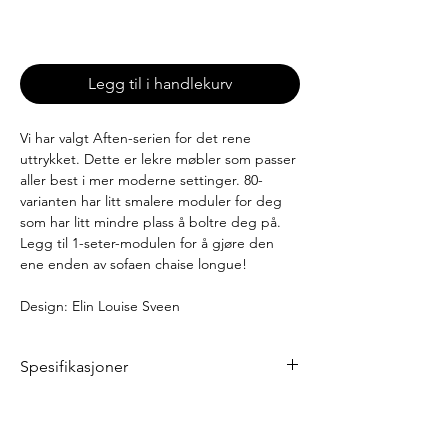
Leveringstid: 3 uker
Legg til i handlekurv
Vi har valgt Aften-serien for det rene
uttrykket. Dette er lekre møbler som passer
aller best i mer moderne settinger. 80-
varianten har litt smalere moduler for deg
som har litt mindre plass å boltre deg på.
Legg til 1-seter-modulen for å gjøre den
ene enden av sofaen chaise longue!
Design: Elin Louise Sveen
Spesifikasjoner
Mål
Bredde: 320 cm
Dybde: 80 cm