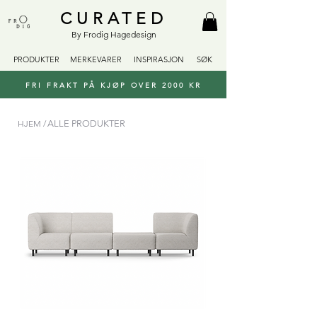
CURATED
By Frodig Hagedesign
PRODUKTER
MERKEVARER
INSPIRASJON
SØK
FRI FRAKT PÅ KJØP OVER 2000 KR
HJEM /
ALLE PRODUKTER