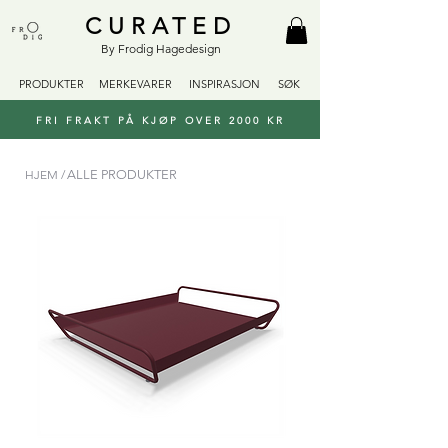
CURATED
By Frodig Hagedesign
PRODUKTER
MERKEVARER
INSPIRASJON
SØK
FRI FRAKT PÅ KJØP OVER 2000 KR
HJEM /
ALLE PRODUKTER