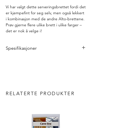
Vi har valgt dette serveringsbrettet fordi det
er kjempefint for seg selv, men også lekkert
i kombinasjon med de andre Alto-brettene.
Prøv gjerne flere ulike brett i ulike farger –
det er nok å velge i!
Spesifikasjoner
Lengde: 53 cm
Bredde: 38,5 cm
Høyde: 9 cm
Vekt: 2 kg
Materialer
Stål
RELATERTE PRODUKTER