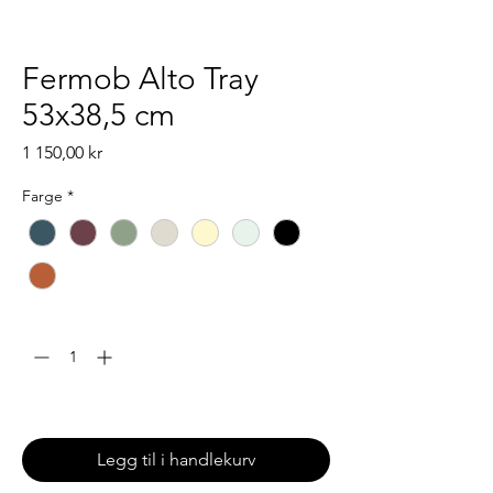
Fermob Alto Tray
53x38,5 cm
Pris
1 150,00 kr
Farge
*
Antall
*
Leveringstid: 6-8 uker
Legg til i handlekurv