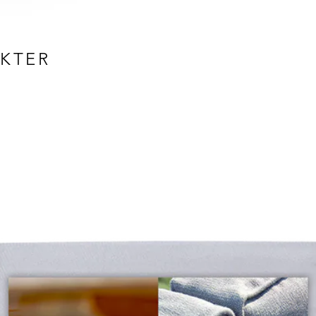
Sokkel: ABS
Annet
Ladetid: 3t
Min. battertid:
UKTER
Velg mellom var
0,5 W
IP54