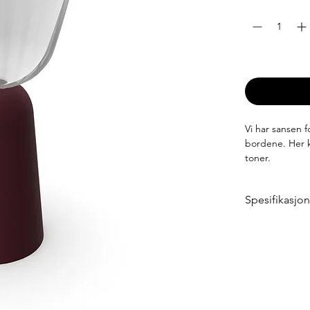
Antall
*
Leveringstid: 6
Vi har sansen 
bordene. Her ka
toner.
Spesifikasjo
Høyde: 20 cm
Diameter: 7,4
Vekt: 0,42 kg
Materialer
Kuppel: polyc
Ramme: alumi