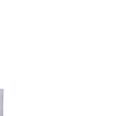
 10t
mt eller kaldt lys