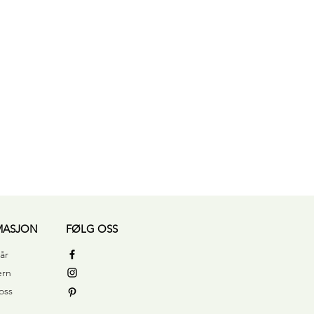
Hurtigvisning
MASJON
FØLG OSS
år
ern
oss