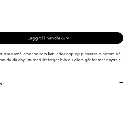
-8 uker
Legg til i handlekurv
for disse små lampene som kan lades opp og plasseres rundtom på
n du slå deg løs med litt farger hvis du ellers går for mer nøytrale
ner
0 cm
arbonate
nium