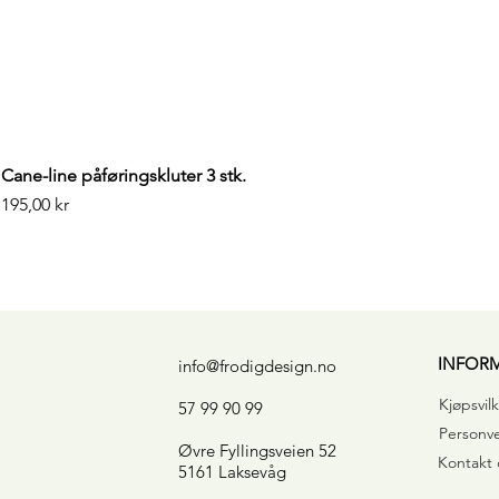
Cane-line påføringskluter 3 stk.
Pris
195,00 kr
INFOR
info@frodigdesign.no
Kjøpsvilk
57 99 90 99
Personv
Øvre Fyllingsveien 52
Kontakt 
5161 Laksevåg