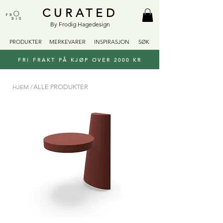
CURATED
By Frodig Hagedesign
PRODUKTER
MERKEVARER
INSPIRASJON
SØK
FRI FRAKT PÅ KJØP OVER 2000 KR
HJEM /
ALLE PRODUKTER