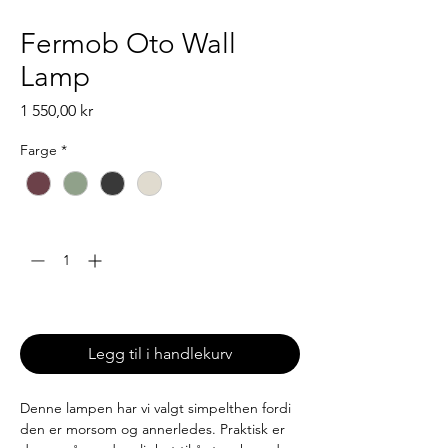
Fermob Oto Wall
Lamp
Pris
1 550,00 kr
Farge
*
Antall
*
Leveringstid: 6-8 uker
Legg til i handlekurv
Denne lampen har vi valgt simpelthen fordi
den er morsom og annerledes. Praktisk er