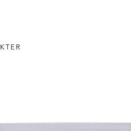
Bredde: 53 cm
Høyde: 41 cm
Vekt
21,2 kg
Materialer
Rygg og sete: 
UKTER
Ramme: pulver
Stoff: teknisk 
stråling
Annet
Trekket kan ta
Tilbehør
- Bellevie 2-s