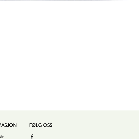
Hurtigvisning
MASJON
FØLG OSS
år