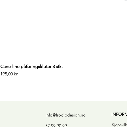
Cane-line påføringskluter 3 stk.
Pris
195,00 kr
INFOR
info@frodigdesign.no
Kjøpsvilk
57 99 90 99