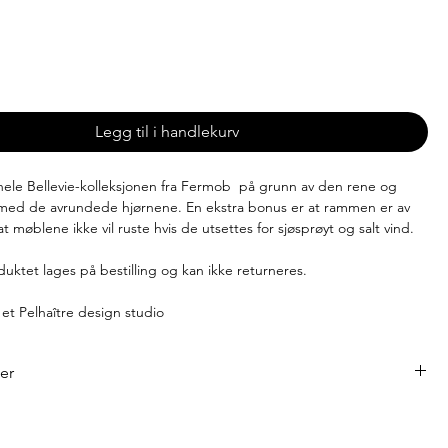
-8 uker (produseres på bestilling)
Legg til i handlekurv
t hele Bellevie-kolleksjonen fra Fermob på grunn av den rene og
 med de avrundede hjørnene. En ekstra bonus er at rammen er av
at møblene ikke vil ruste hvis de utsettes for sjøsprøyt og salt vind.
uktet lages på bestilling og kan ikke returneres.
et Pelhaître design studio
ner
cm