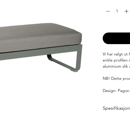
Antall
*
Leveringstid: 6
Vi har valgt u
enkle profilen
aluminium slik 
NB! Dette prod
Design: Pagon 
Spesifikasjo
Mål
Lengde: 148 