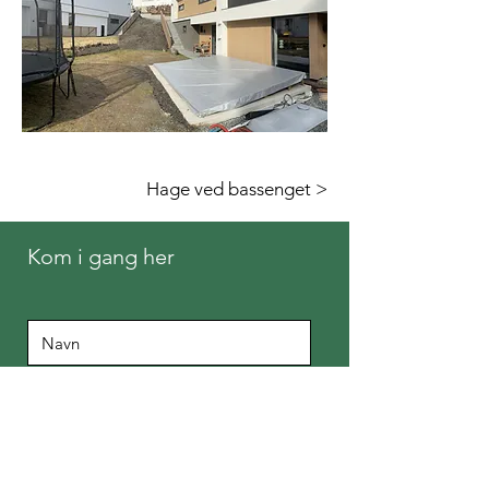
Hage ved bassenget >
Kom i gang her