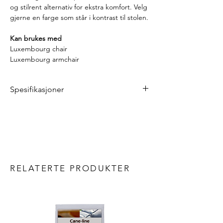
og stilrent alternativ for ekstra komfort. Velg
gjerne en farge som står i kontrast til stolen.
Kan brukes med
Luxembourg chair
Luxembourg armchair
Spesifikasjoner
Lengde: 41 cm
Bredde: 37 cm
Vekt: 0,27 kg
Materialer
OTF Batyline® og polyester
RELATERTE PRODUKTER