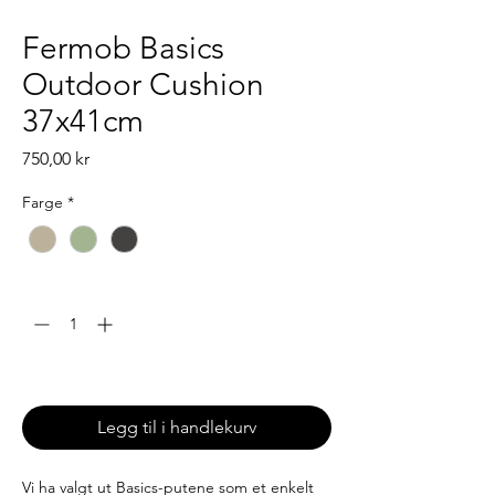
Fermob Basics
Outdoor Cushion
37x41cm
Pris
750,00 kr
Farge
*
Antall
*
Leveringstid: 6-8 uker
Legg til i handlekurv
Vi ha valgt ut Basics-putene som et enkelt