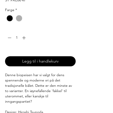
Farge
*
Antall
*
Leveringstid: 3-10 uker
Legg til i handlekurv
Denne biopeisen har vi valgt for dens
spennende og moderne vri på det
tradisjonelle bålet. Dette er den minste av
to varianter. En iøynefallende 'fakkel' til
uterommet, eller kanskje til
inngangspartiet?
Design: Hiroshi Tsunoda