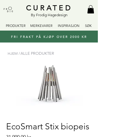
CURATED
By Frodig Hagedesign
PRODUKTER
MERKEVARER
INSPIRASJON
SØK
FRI FRAKT PÅ KJØP OVER 2000 KR
HJEM /
ALLE PRODUKTER
EcoSmart Stix biopeis
Pris
31 990,00 kr