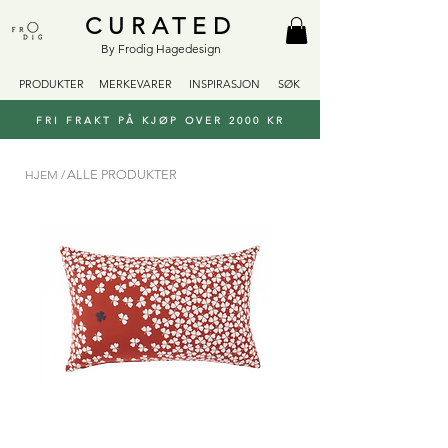
CURATED
By Frodig Hagedesign
PRODUKTER
MERKEVARER
INSPIRASJON
SØK
FRI FRAKT PÅ KJØP OVER 2000 KR
HJEM /
ALLE PRODUKTER