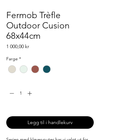
Fermob Trèfle
Outdoor Cusion
68x44cm
Pris
1 000,00 kr
Farge
*
Antall
*
Leveringstid: 6-8 uker
Legg til i handlekurv
Serien med kløver-puter har vi valgt ut for