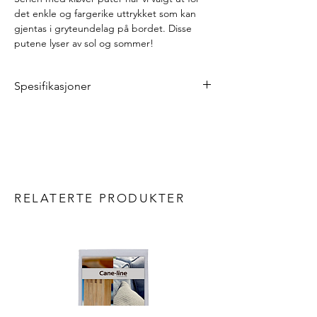
det enkle og fargerike uttrykket som kan
gjentas i gryteundelag på bordet. Disse
putene lyser av sol og sommer!
Spesifikasjoner
Lengde: 68 cm
Bredde: 44 cm
Vekt: 0,78 kg
Materialer
Stoff: akryl jacquard
Fyll: polyester
RELATERTE PRODUKTER